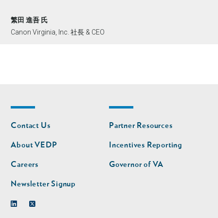
繁田 進吾 氏
Canon Virginia, Inc. 社長 & CEO
Footer
Footer
Contact Us
Partner Resources
nav
nav
second
About VEDP
Incentives Reporting
Careers
Governor of VA
Newsletter Signup
Linkedin
Twitter