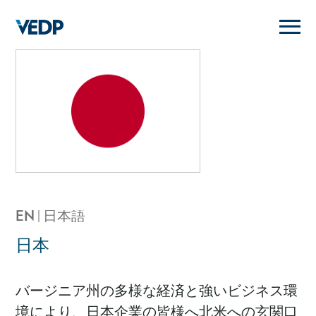
Skip
to
main
content
EN
日本語
日本
バージニア州の多様な経済と強いビジネス環
境により、日本企業の皆様へ北米への玄関口