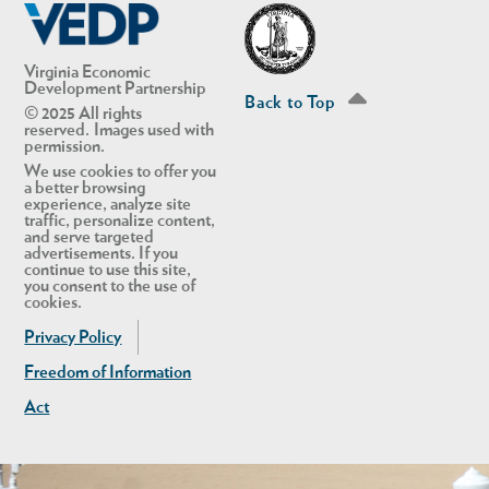
Virginia Economic
Development Partnership
Back to Top
© 2025 All rights
reserved. Images used with
permission.
We use cookies to offer you
a better browsing
experience, analyze site
traffic, personalize content,
and serve targeted
advertisements. If you
continue to use this site,
you consent to the use of
cookies.
Privacy Policy
Freedom of Information
Act